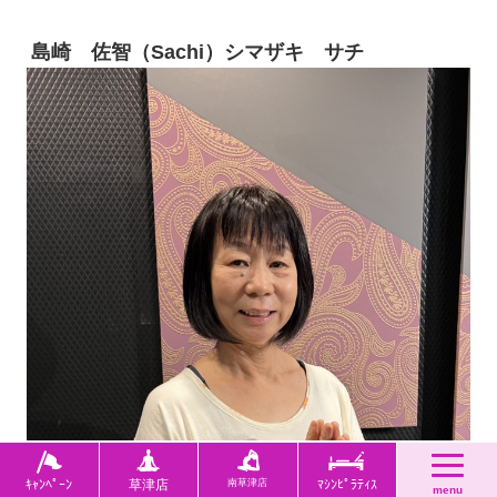
島崎 佐智（Sachi）シマザキ サチ
ｷｬﾝﾍﾟｰﾝ
草津店
南草津店
ﾏｼﾝﾋﾟﾗﾃｨｽ
menu