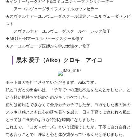
★インナーワークガイド&コミュニティーファシリテーター
アーユルヴェーダライフスタイルカウンセラー
★スヴァルナアーユルヴェーダスクール認定アーユルヴェーダセラピ
スト
スヴァルナアーユルヴェーダスクールベーシック修了
★MOTHERアーユルヴェーダスクール修了
★アーユルヴェーダ医師から学ぶ女性ケア修了
黒木 愛子（Aiko）クロキ アイコ
ホットヨガを担当させていただきます、Aikoです。
私とヨガとの出会いは、「子育て中の運動不足をなんとかしたい」と
いう軽い気持ちで始めたのがキッカケでした。
初めは前屈もできなくて全身カチカチでしたが、ヨガをした後の体の
スッキリ感とともに心の落ち着きを感じ、日々子育てに追われる私に
とってはご褒美のような特別な時間になりました。
これまで、「ヨガ＝ポーズ」という認識でしたが、丁寧に自分自身と
向き合うことで、呼吸と心と体が繋がっているんだと感じました。