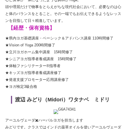
頭や理屈だけで物事をとらえがちな現代社会において、必要なのは心
と体のバランスをとること。その一端でもお伝えできるようなレッス
ンを目指して日々精進しています。
【経歴・保有資格】
★県内ヨガ基礎講座・ベーシック＆アドバンス講座 110時間修了
★Vision of Yoga 200時間修了
★立川ヨガホーム集中講座 15時間修了
★シニアヨガ指導者養成講座 15時間修了
★体軸ファシリテーター®️指導者
★キッズヨガ指導者養成講座修了
★発達支援プロモーター応用講座修了
★ヨガ検定3級合格
渡辺 みどり（Midori）ワタナベ ミドリ
アーユルヴェーダ✖️ハーバルヨガを担当します
みどりです。クラスではインドの薬草オイルを使いアーユルヴェーダ