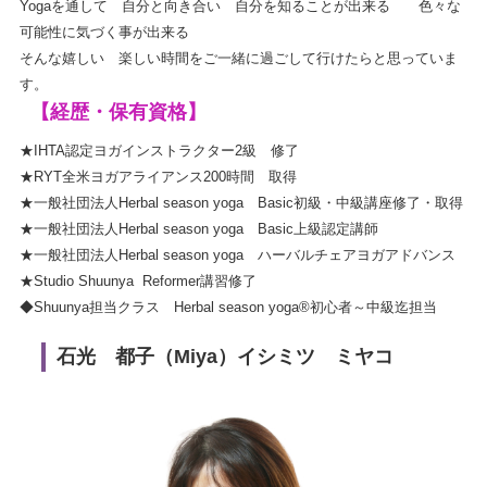
Yogaを通して 自分と向き合い 自分を知ることが出来る 色々な
可能性に気づく事が出来る
そんな嬉しい 楽しい時間をご一緒に過ごして行けたらと思っていま
す。
【経歴・保有資格】
★IHTA認定ヨガインストラクター2級 修了
★RYT全米ヨガアライアンス200時間 取得
★一般社団法人Herbal season yoga Basic初級・中級講座修了・取得
★一般社団法人Herbal season yoga Basic上級認定講師
★一般社団法人Herbal season yoga ハーバルチェアヨガアドバンス
★Studio Shuunya R
eformer
講習修了
◆Shuunya担当クラス Herbal season yoga®初心者～中級迄担当
石光 都子（Miya）イシミツ ミヤコ