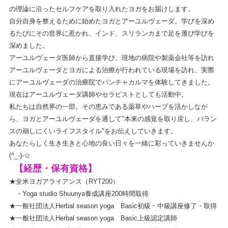
の理論に沿ったセルフケアを取り入れたヨガをお届けします。
自分自身を整えるために始めたヨガとアーユルヴェーダ。学びを深め
るたびにその世界に惹かれ、インド、スリランカまで足を運び学びを
深めました。
アーユルヴェーダ医師から直接学び、現地の病院や製薬会社等を訪れ
アーユルヴェーダとヨガによる治療が行われている現場を訪れ、実際
にアーユルヴェーダの治療院でパンチャカルマを体験してきました。
現在はアーユルヴェーダ講師やセラピストとしても活動中。
私たちは自然界の一部。その恵みである薬草やハーブを活かしなが
ら、ヨガとアーユルヴェーダを通して"本来の感覚を取り戻し、バラン
スの崩しにくいライフスタイル"をお伝えしていきます。
あなたらしく生き生きと心地の良い日々を一緒に彩っていきませんか
(^_-)-☆
【経歴・保有資格】
★全米ヨガアライアンス（RYT200）
・Yoga studio Shuunya養成講座200時間取得
★一般社団法人Herbal season yoga Basic初級・中級講座修了・取得
★一般社団法人Herbal season yoga Basic上級認定講師