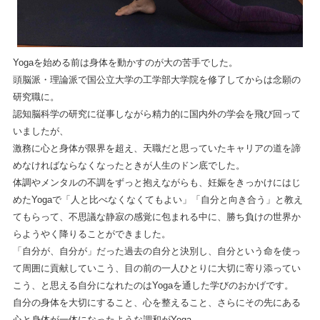
Yogaを始める前は身体を動かすのが大の苦手でした。
頭脳派・理論派で国公立大学の工学部大学院を修了してからは念願の
研究職に。
認知脳科学の研究に従事しながら精力的に国内外の学会を飛び回って
いましたが、
激務に心と身体が限界を超え、天職だと思っていたキャリアの道を諦
めなければならなくなったときが人生のドン底でした。
体調やメンタルの不調をずっと抱えながらも、妊娠をきっかけにはじ
めたYogaで「人と比べなくなくてもよい」「自分と向き合う」と教え
てもらって、不思議な静寂の感覚に包まれる中に、勝ち負けの世界か
らようやく降りることができました。
「自分が、自分が」だった過去の自分と決別し、自分という命を使っ
て周囲に貢献していこう、目の前の一人ひとりに大切に寄り添ってい
こう、と思える自分になれたのはYogaを通した学びのおかげです。
自分の身体を大切にすること、心を整えること、さらにその先にある
心と身体が一体になったような調和がYoga。