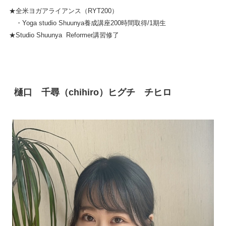
★全米ヨガアライアンス（RYT200）
・Yoga studio Shuunya養成講座200時間取得/1期生
★Studio Shuunya R
eformer
講習修了
樋口 千尋（chihiro）ヒグチ チヒロ