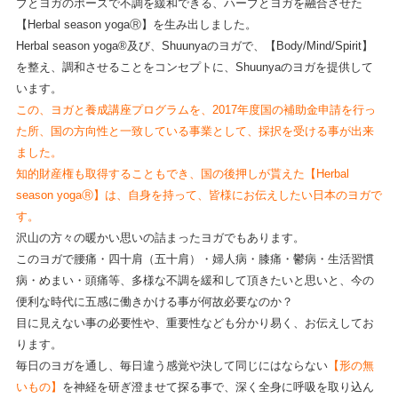
ブとヨガのポーズで不調を緩和できる、ハーブとヨガを融合させた
【Herbal season yogaⓇ】を生み出しました。
Herbal season yoga®及び、Shuunyaのヨガで、【Body/Mind/Spirit】
を整え、調和させることをコンセプトに、Shuunyaのヨガを提供して
います。
この、ヨガと養成講座プログラムを、2017年度国の補助金申請を行っ
た所、国の方向性と一致している事業として、採択を受ける事が出来
ました。
知的財産権も取得することもでき、国の後押しが貰えた【Herbal
season yogaⓇ】は、自身を持って、皆様にお伝えしたい日本のヨガで
す。
沢山の方々の暖かい思いの詰まったヨガでもあります。
このヨガで腰痛・四十肩（五十肩）・婦人病・膝痛・鬱病・生活習慣
病・めまい・頭痛等、多様な不調を緩和して頂きたいと思いと、今の
便利な時代に五感に働きかける事が何故必要なのか？
目に見えない事の必要性や、重要性なども分かり易く、お伝えしてお
ります。
毎日のヨガを通し、毎日違う感覚や決して同じにはならない
【形の無
いもの】
を神経を研ぎ澄ませて探る事で、深く全身に呼吸を取り込ん