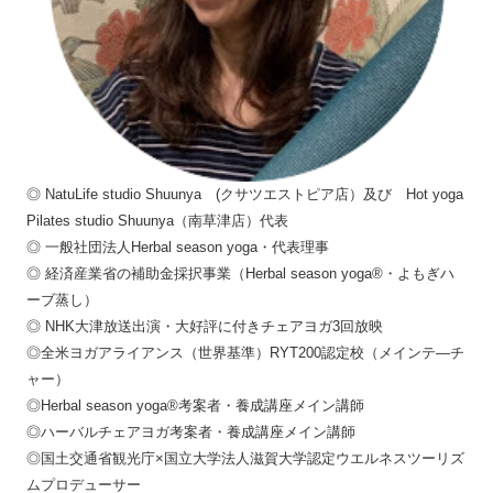
◎ NatuLife studio Shuunya (クサツエストピア店）及び Hot yoga
Pilates studio Shuunya（南草津店）代表
◎ 一般社団法人Herbal season yoga・代表理事
◎ 経済産業省の補助金採択事業（Herbal season yoga®・よもぎハ
ーブ蒸し）
◎ NHK大津放送出演・大好評に付きチェアヨガ3回放映
◎全米ヨガアライアンス（世界基準）RYT200認定校（メインテ―チ
ャー）
◎Herbal season yoga®考案者・養成講座メイン講師
◎ハーバルチェアヨガ考案者・養成講座メイン講師
◎国土交通省観光庁×国立大学法人滋賀大学認定ウエルネスツーリズ
ムプロデューサー