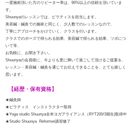
一度施術頂いた方のリピーター率は、90%以上の信頼を頂いていま
す。
Shuunyaのレッスンでは、ピラティスを担当します。
美容鍼・鍼灸での施術と同じく、少人数でのレッスンなので、
丁寧にアプローチをかけていく、クラスを行います。
クラスでのポーズで得られる効果、美容鍼で得られる効果、ツボにつ
いて等、
お気軽に、お聞き下さい。
Shuunyaの会員様に、今よりも更に輝いて過ごして頂けるご提案を、
レッスン・美容鍼・鍼灸を通じてお伝えできることを、とても嬉しく
思います。
【経歴・保有資格】
★鍼灸師
★ピラティス インストラクター取得
★Yoga studio Shuunya全米ヨガアライアンス（RYT200/3期生)取得中
★Studio Shuunya R
eformer
講習修了