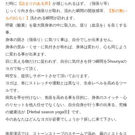
だ時に
【詰まりのある所】
が感じられるはず。（強張り等）
じっくり向き合い強張りが取れ、流れた瞬間の開放感等、
【形の無い
もの(心も）】
洗われる瞬間が訪れます。
呼吸（酸素）を最大限身体の中に取入れ、巡り（血流を）を良くする
事。
身体の固さ（強張り）に気づく事は、自分でしか出来ません。
身体の歪み・くせ・に気付きが有れば、身体は変わり、心も同じよう
に変わる事が出来ます。
目に見える物だけに捉われず、自分に気付きを持つ瞬間をShuunyaの
ヨガで知って頂く、
時空を、提供しサポートさせて頂いております。
ヨガは、単にストレッチや運動とは異なり、生命レベルを高めるツー
ルです。
病気を寄せ付けない、免疫を高める事を目的に、身体のスイッチ・心
のリセットを他人任せでなくない、自分自身が行う事の出来る、究極
の健康法が【Herbal season yogaⓇ】です。
今のあなたはどんなヨガが必要でしょうか？探しに来て下さい。
南草津店では、ストーンストーブのスチームで温め、霧のミストをス