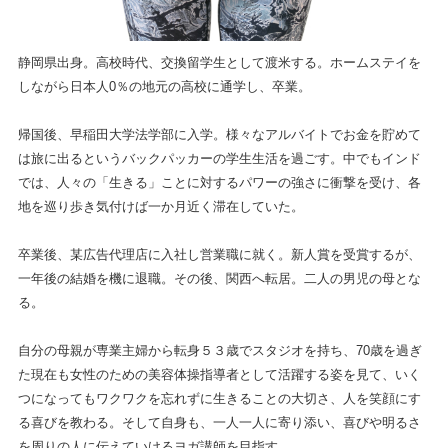
静岡県出身。高校時代、交換留学生として渡米する。ホームステイを
しながら日本人0％の地元の高校に通学し、卒業。
帰国後、早稲田大学法学部に入学。様々なアルバイトでお金を貯めて
は旅に出るというバックパッカーの学生生活を過ごす。中でもインド
では、人々の「生きる」ことに対するパワーの強さに衝撃を受け、各
地を巡り歩き気付けば一か月近く滞在していた。
卒業後、某広告代理店に入社し営業職に就く。新人賞を受賞するが、
一年後の結婚を機に退職。その後、関西へ転居。二人の男児の母とな
る。
自分の母親が専業主婦から転身５３歳でスタジオを持ち、70歳を過ぎ
た現在も女性のための美容体操指導者として活躍する姿を見て、いく
つになってもワクワクを忘れずに生きることの大切さ、人を笑顔にす
る喜びを教わる。そして自身も、一人一人に寄り添い、喜びや明るさ
を周りの人に伝えていけるヨガ講師を目指す。