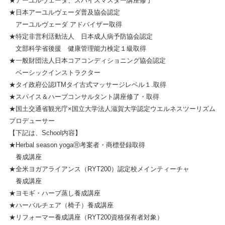
★アーユルヴェーダ、スパイスマスター講座修了
★日本アーユルヴェーダ普及協会認定
アーユルヴェーダ アドバイザー取得
★特定非営利活動法人 日本成人病予防協会認定
文部科学省後援 健康管理能力検定１級取得
★一般財団法人日本コアコンディショニング協会認定
ベーシックインストラクター
★タイ政府公認ITMタイ古式マッサージレベル１.取得
★スパイス＆ハーブコンサルタント講座修了・取得
★国土交通省観光庁×国立大学法人滋賀大学認定ウエルネスツーリズム
プロデューサー
【下記は、School内容】
★Herbal season yogaⓇ考案者・商標登録取得
養成講座
★全米ヨガアライアンス（RYT200）認定校メインティーチャ
養成講座
★ヨモギ・ハーブ蒸し養成講座
★ハーバルチェア（椅子）養成講座
★リフォーマー養成講座（RYT200資格保有者対象）