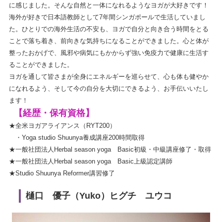
に
感じました。そんな自然と一体になれるようなヨガが大好きです！
海外が好きで日本語教師として7年間シンガポールで生活していま
し
た。ひとりでの海外生活の不安も、
ヨガで自分と向き合う時間をとる
ことで落ち着き、
前向きな気持ちになることができました。
心と体が
整ったおかげで、
風邪や病気にもかからず強い免疫力で健康に生活す
ることができま
した。
ヨガを通して皆さまが全身にエネルギーを巡らせて、
心も体も健やか
になれるよう、
そして今の自分を大切にできるよう、お手伝いいたし
ます！
【経歴・保有資格】
★全米ヨガアライアンス（RYT200）
・Yoga studio Shuunya養成講座200時間取得
★一般社団法人Herbal season yoga Basic初級・中級講座修了・取得
★一般社団法人Herbal season yoga Basic上級認定講師
★Studio Shuunya Reformer講習修了
樋口 優子（Yuko）ヒグチ ユウコ