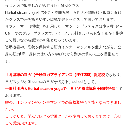
タジオ内で散布しながら行うHot Mistクラス、
Herbal steam yoga®で冷え・浮腫み等、女性の不調緩和・改善に向け
たクラスで汗を掻きやすい環境でデトックスして頂いております。
リフォーマー（機械）を利用した、マシーンピラティスは少人数（4～
6名）でのグループクラスで、パーソナル料金よりもお安く細かく指導
して貰いながら受講が可能となっています。
姿勢改善や、姿勢を保持する筋力インナーマッスルを鍛えながら、全
身の筋力UP・身体の使い方を学びながら動きの質の向上を目指せま
す。
世界基準のヨガ（全米ヨガアライアンス（RYT200）認定校
でもあり、
ヨガスタジオShuunyaのヨガを伝える、schoolとして、
一般社団法人Herbal season yogaで、ヨガの養成講座を随時開催
して
おります。
昨今、オンラインやオンデマンドでの資格取得も可能となってきまし
たが、
しっかりと、学んで頂ける学習ツールを準備しておりますので、安心
して受講頂けます。