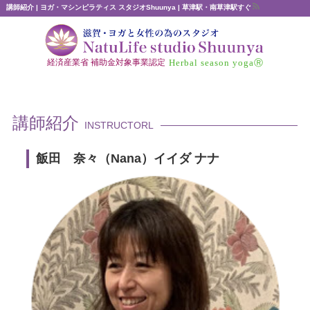
講師紹介 | ヨガ・マシンピラティス スタジオShuunya | 草津駅・南草津駅すぐ
Herbal season yogaⓇ
経済産業省 補助金対象事業認定
講師紹介
INSTRUCTORL
飯田 奈々（Nana）イイダ ナナ