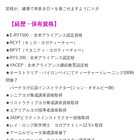
皆様が、健康で幸多き日々を過ごせますように☆彡
【経歴・保有資格】
★E-RYT500 ：全米アライアンス認定資格
★RCYT（キッズ・ヨガティーチャー）
★RPYT（マタニティ・ヨガティーチャー）
★RYS 200：全米アライアンス認定校
★YACEP：全米アライアンス継続教育認定校
★オーストラリア・バイロンベイにてティーチャートレーニング200時
間修了
パーナヨガ公認インストラクター(ジョン・オギルビー師)
★シニアヨガ養成講座資格取得
★リストラティブヨガ養成講座資格取得
★エアリアルヨガ指導者講座取得
★JADPピラティスインストラクタ
ー資格取得
★レイ・ロング医学博士 ヨガアナトミー12.5ｈ取得
★アーユルヴェーダ基礎講座修了