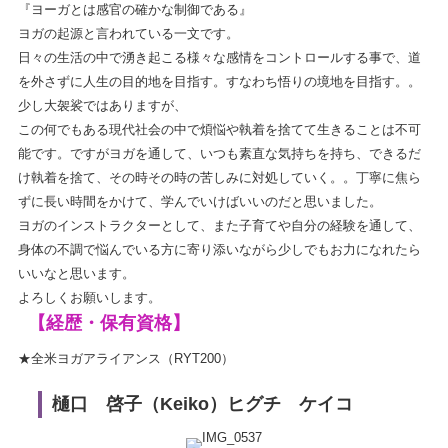
『ヨーガとは感官の確かな制御である』
ヨガの起源と言われている一文です。
日々の生活の中で湧き起こる様々な感情をコントロールする事で、道
を外さずに人生の目的地を目指す。すなわち悟りの境地を目指す。。
少し大袈裟ではありますが、
この何でもある現代社会の中で煩悩や執着を捨てて生きることは不可
能です。ですがヨガを通して、いつも素直な気持ちを持ち、できるだ
け執着を捨て、その時その時の苦しみに対処していく。。丁寧に焦ら
ずに長い時間をかけて、学んでいけばいいのだと思いました。
ヨガのインストラクターとして、また子育てや自分の経験を通して、
身体の不調で悩んでいる方に寄り添いながら少しでもお力になれたら
いいなと思います。
よろしくお願いします。
【経歴・保有資格】
★全米ヨガアライアンス（RYT200）
樋口 啓子（Keiko）ヒグチ ケイコ