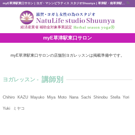
myE草津駅東口サロン | ヨガ・マシンピラティス スタジオShuunya | 草津駅・南草津駅すぐ
Herbal season yogaⓇ
経済産業省 補助金対象事業認定
myE草津駅東口サロン
myE草津駅東口サロンの店舗別ヨガレッスンは掲載準備中です。
講師別
ヨガレッスン -
Chihiro
KAZU
Mayuko
Miya
Moto
Nana
Sachi
Shinobu
Stella
Yori
Yuki
ミヤコ